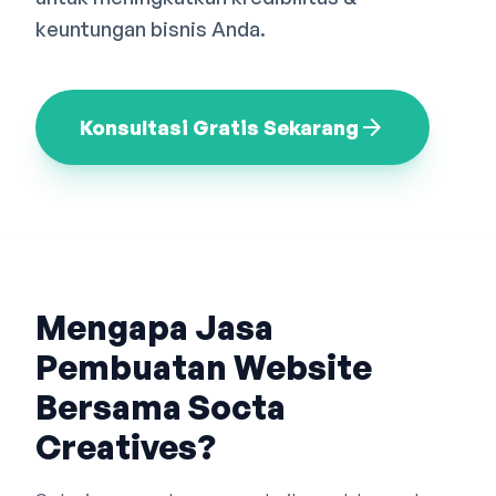
Bahasa Indonesia
English
中文
keuntungan bisnis Anda.
arrow_forward
Konsultasi Gratis Sekarang
Mengapa Jasa
Pembuatan Website
Bersama Socta
Creatives?