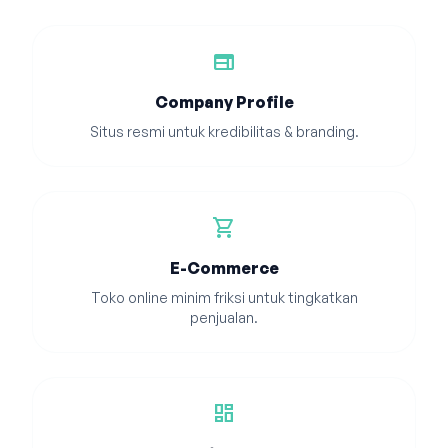
web
Company Profile
Situs resmi untuk kredibilitas & branding.
shopping_cart
E-Commerce
Toko online minim friksi untuk tingkatkan
penjualan.
dashboard