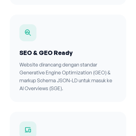
search_insights
SEO & GEO Ready
Website dirancang dengan standar
Generative Engine Optimization (GEO) &
markup Schema JSON-LD untuk masuk ke
AI Overviews (SGE).
devices