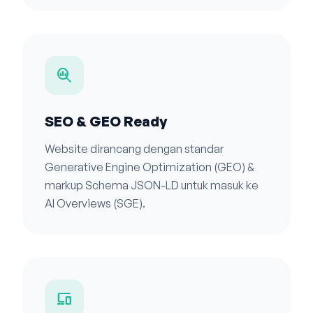
search_insights
SEO & GEO Ready
Website dirancang dengan standar
Generative Engine Optimization (GEO) &
markup Schema JSON-LD untuk masuk ke
AI Overviews (SGE).
devices