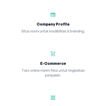
web
Company Profile
Situs resmi untuk kredibilitas & branding.
shopping_cart
E-Commerce
Toko online minim friksi untuk tingkatkan
penjualan.
dashboard