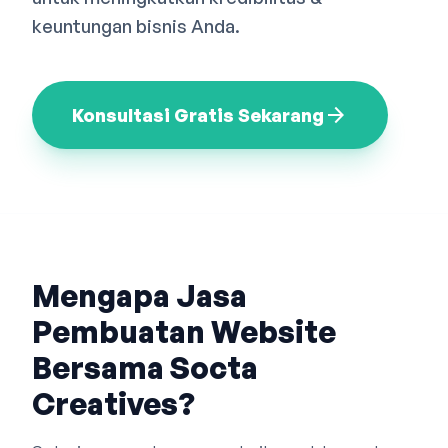
Bahasa Indonesia
English
中文
keuntungan bisnis Anda.
arrow_forward
Konsultasi Gratis Sekarang
Mengapa Jasa
Pembuatan Website
Bersama Socta
Creatives?