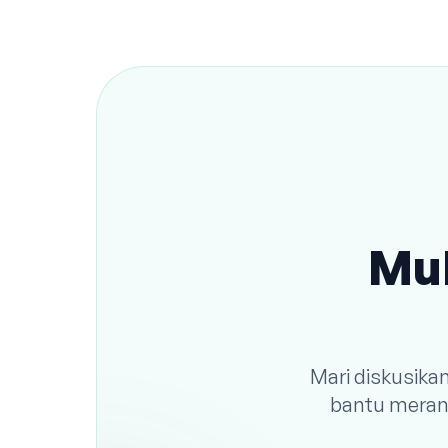
Mul
Mari diskusika
bantu meranc