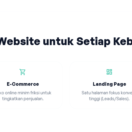
 Website untuk Setiap Ke
shopping_cart
dashboard
E-Commerce
Landing Page
o online minim friksi untuk
Satu halaman fokus konve
tingkatkan penjualan.
tinggi (Leads/Sales).