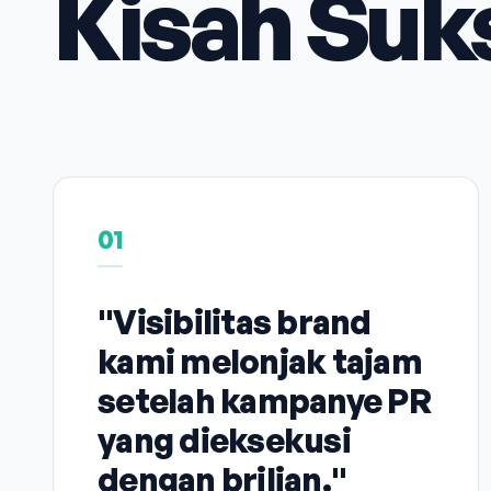
Kisah Suk
01
"Visibilitas brand
kami melonjak tajam
setelah kampanye PR
yang dieksekusi
dengan brilian."