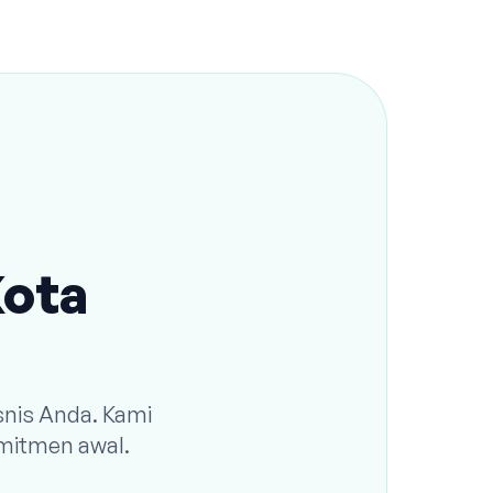
Kota
snis Anda. Kami
omitmen awal.