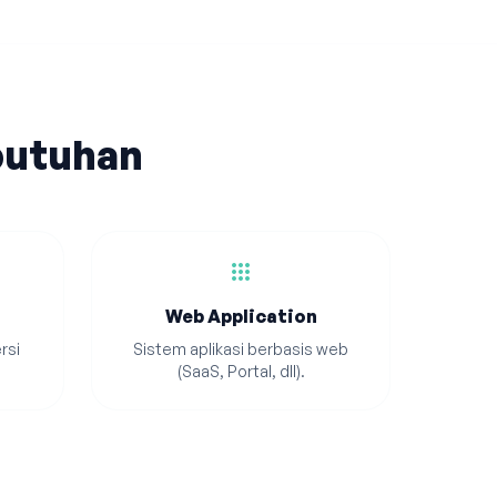
butuhan
apps
Web Application
rsi
Sistem aplikasi berbasis web
(SaaS, Portal, dll).