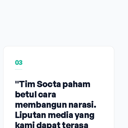
03
"Tim Socta paham
betul cara
membangun narasi.
Liputan media yang
kami dapat terasa