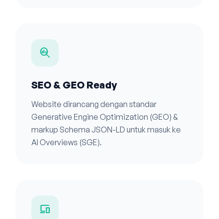
search_insights
SEO & GEO Ready
Website dirancang dengan standar
Generative Engine Optimization (GEO) &
markup Schema JSON-LD untuk masuk ke
AI Overviews (SGE).
devices