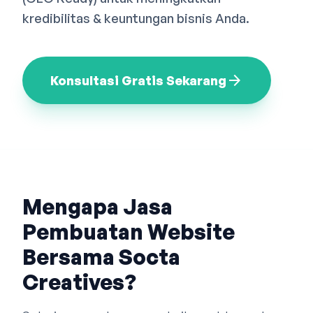
Bahasa Indonesia
English
中文
kredibilitas & keuntungan bisnis Anda.
arrow_forward
Konsultasi Gratis Sekarang
Mengapa Jasa
Pembuatan Website
Bersama Socta
Creatives?