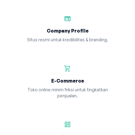
web
Company Profile
Situs resmi untuk kredibilitas & branding.
shopping_cart
E-Commerce
Toko online minim friksi untuk tingkatkan
penjualan.
dashboard