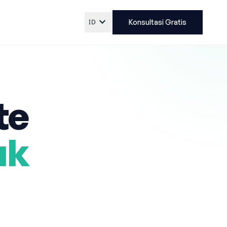
expand_more
ID
Konsultasi Gratis
te
uk