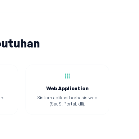
butuhan
apps
Web Application
rsi
Sistem aplikasi berbasis web
(SaaS, Portal, dll).