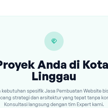
handshake
Proyek Anda di Kot
Linggau
n kebutuhan spesifik Jasa Pembuatan Website bi
ang strategi dan arsitektur yang tepat tanpa k
Konsultasi langsung dengan tim Expert kami.