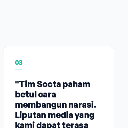
03
"Tim Socta paham
betul cara
membangun narasi.
Liputan media yang
kami dapat terasa