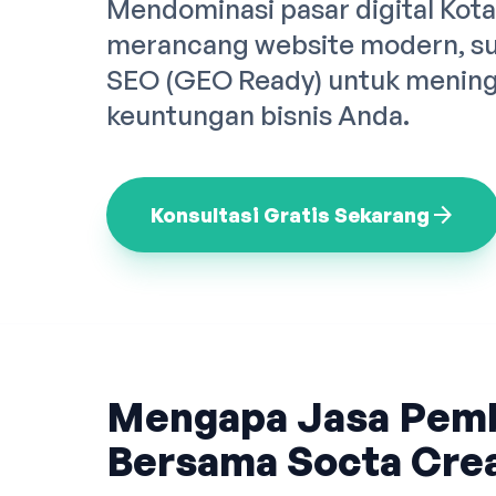
Mendominasi pasar digital Kot
merancang website modern, sup
SEO (GEO Ready) untuk meningk
keuntungan bisnis Anda.
arrow_forward
Konsultasi Gratis Sekarang
Mengapa Jasa Pem
Bersama Socta Crea