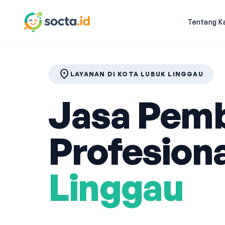
Tentang K
location_on
LAYANAN DI KOTA LUBUK LINGGAU
Jasa Pemb
Profesiona
Linggau