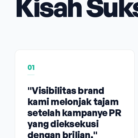
Kisah Suk
01
"Visibilitas brand
kami melonjak tajam
setelah kampanye PR
yang dieksekusi
dengan brilian."