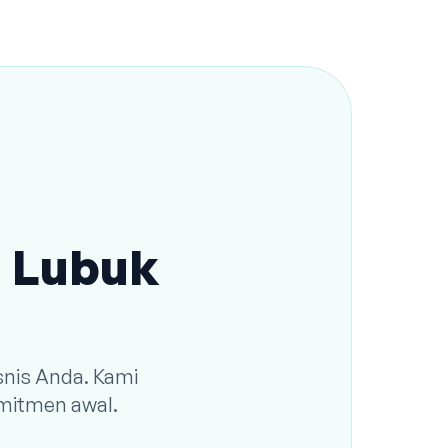
a Lubuk
snis Anda. Kami
omitmen awal.