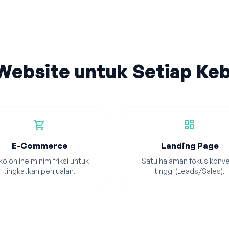
 Website untuk Setiap Ke
shopping_cart
dashboard
E-Commerce
Landing Page
o online minim friksi untuk
Satu halaman fokus konve
tingkatkan penjualan.
tinggi (Leads/Sales).