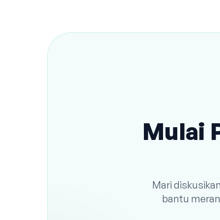
Mulai 
Mari diskusika
bantu meranc