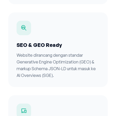
search_insights
SEO & GEO Ready
Website dirancang dengan standar
Generative Engine Optimization (GEO) &
markup Schema JSON-LD untuk masuk ke
AI Overviews (SGE).
devices