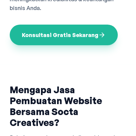
Bahasa Indonesia
English
中文
bisnis Anda.
arrow_forward
Konsultasi Gratis Sekarang
Mengapa Jasa
Pembuatan Website
Bersama Socta
Creatives?