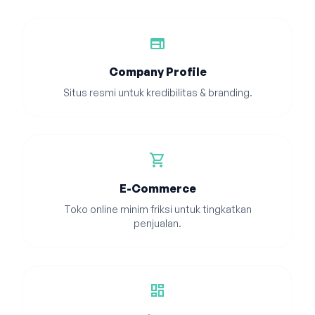
web
Company Profile
Situs resmi untuk kredibilitas & branding.
shopping_cart
E-Commerce
Toko online minim friksi untuk tingkatkan
penjualan.
dashboard