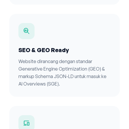
search_insights
SEO & GEO Ready
Website dirancang dengan standar
Generative Engine Optimization (GEO) &
markup Schema JSON-LD untuk masuk ke
AI Overviews (SGE).
devices