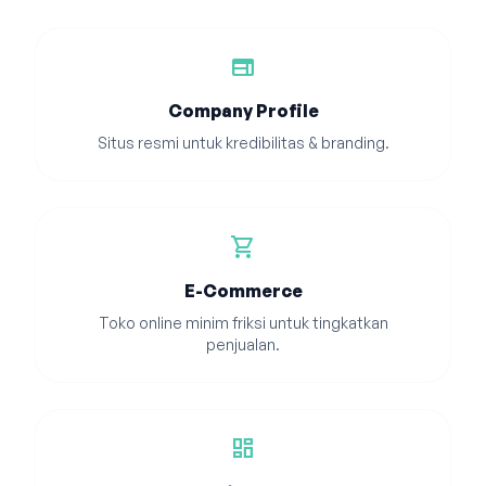
web
Company Profile
Situs resmi untuk kredibilitas & branding.
shopping_cart
E-Commerce
Toko online minim friksi untuk tingkatkan
penjualan.
dashboard