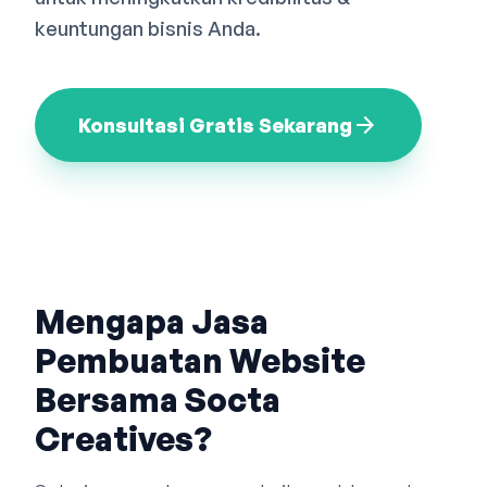
Bahasa Indonesia
English
中文
keuntungan bisnis Anda.
arrow_forward
Konsultasi Gratis Sekarang
Mengapa Jasa
Pembuatan Website
Bersama Socta
Creatives?