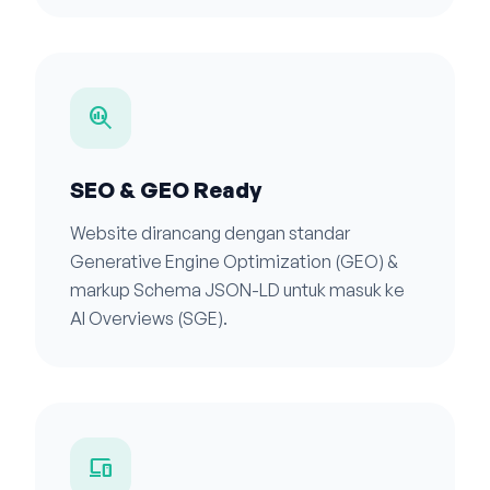
search_insights
SEO & GEO Ready
Website dirancang dengan standar
Generative Engine Optimization (GEO) &
markup Schema JSON-LD untuk masuk ke
AI Overviews (SGE).
devices