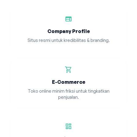
web
Company Profile
Situs resmi untuk kredibilitas & branding.
shopping_cart
E-Commerce
Toko online minim friksi untuk tingkatkan
penjualan.
dashboard