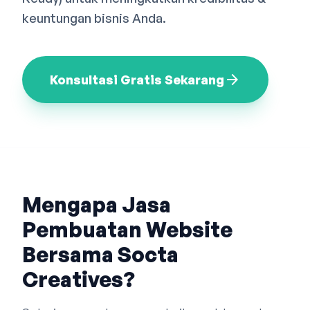
Bahasa Indonesia
English
中文
keuntungan bisnis Anda.
arrow_forward
Konsultasi Gratis Sekarang
Mengapa Jasa
Pembuatan Website
Bersama Socta
Creatives?