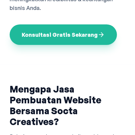
Bahasa Indonesia
English
中文
bisnis Anda.
arrow_forward
Konsultasi Gratis Sekarang
Mengapa Jasa
Pembuatan Website
Bersama Socta
Creatives?