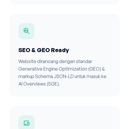
search_insights
SEO & GEO Ready
Website dirancang dengan standar
Generative Engine Optimization (GEO) &
markup Schema JSON-LD untuk masuk ke
AI Overviews (SGE).
devices