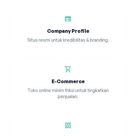
web
Company Profile
Situs resmi untuk kredibilitas & branding.
shopping_cart
E-Commerce
Toko online minim friksi untuk tingkatkan
penjualan.
dashboard