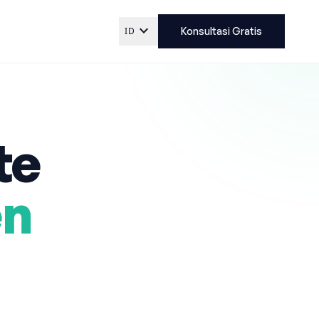
expand_more
ID
Konsultasi Gratis
te
en