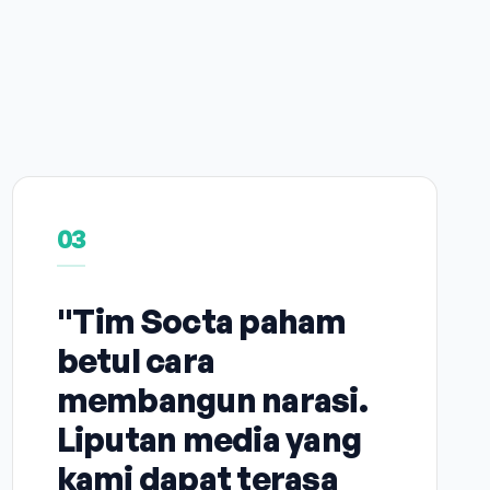
03
"Tim Socta paham
betul cara
membangun narasi.
Liputan media yang
kami dapat terasa