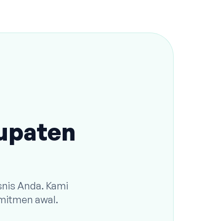
bupaten
snis Anda. Kami
omitmen awal.