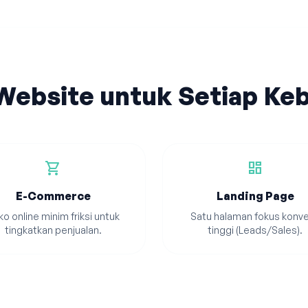
 Website untuk Setiap Ke
shopping_cart
dashboard
E-Commerce
Landing Page
o online minim friksi untuk
Satu halaman fokus konve
tingkatkan penjualan.
tinggi (Leads/Sales).