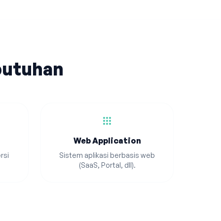
butuhan
apps
Web Application
rsi
Sistem aplikasi berbasis web
(SaaS, Portal, dll).