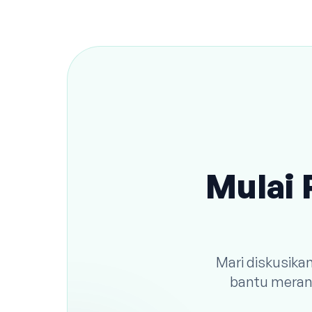
Mulai 
Mari diskusika
bantu meranc