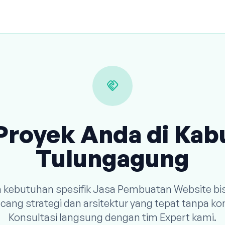
handshake
Proyek Anda di Ka
Tulungagung
n kebutuhan spesifik Jasa Pembuatan Website bi
ang strategi dan arsitektur yang tepat tanpa k
Konsultasi langsung dengan tim Expert kami.