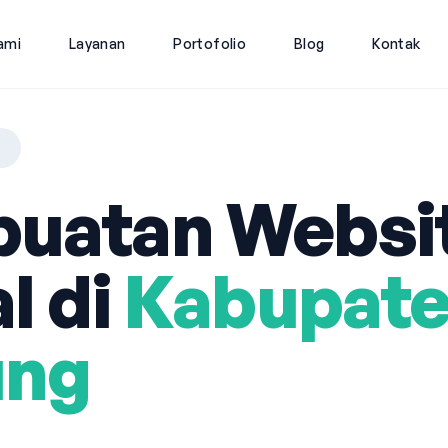
ami
Layanan
Portofolio
Blog
Kontak
G
uatan Websi
l di
Kabupat
ung