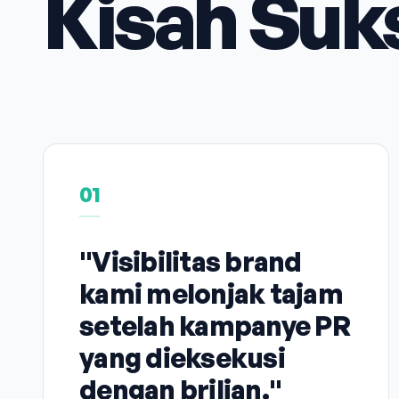
Kisah Suk
01
"Visibilitas brand
kami melonjak tajam
setelah kampanye PR
yang dieksekusi
dengan brilian."