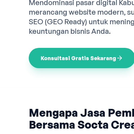
Mendominasi pasar digital Kab
merancang website modern, sup
SEO (GEO Ready) untuk meningk
keuntungan bisnis Anda.
arrow_forward
Konsultasi Gratis Sekarang
Mengapa Jasa Pem
Bersama Socta Crea