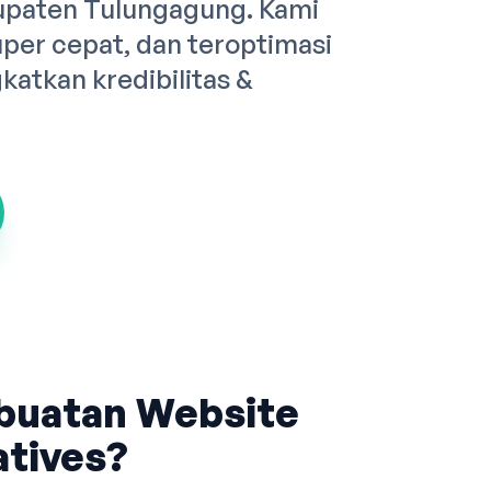
upaten Tulungagung. Kami
er cepat, dan teroptimasi
atkan kredibilitas &
buatan Website
tives?