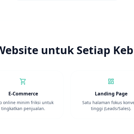
 Website untuk Setiap Ke
shopping_cart
dashboard
E-Commerce
Landing Page
o online minim friksi untuk
Satu halaman fokus konve
tingkatkan penjualan.
tinggi (Leads/Sales).