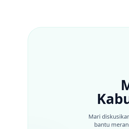
M
Kabu
Mari diskusika
bantu meranc