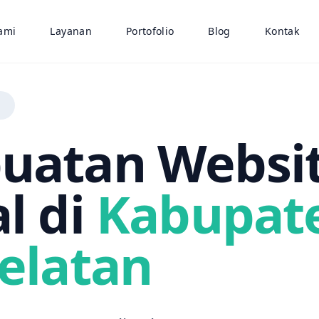
ami
Layanan
Portofolio
Blog
Kontak
N
uatan Websi
l di
Kabupat
Selatan