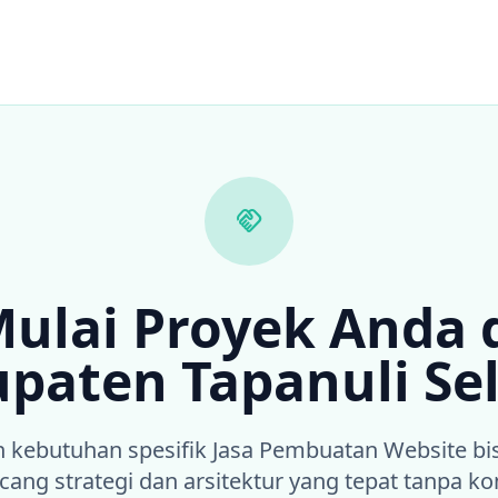
handshake
ulai Proyek Anda 
paten Tapanuli Se
n kebutuhan spesifik Jasa Pembuatan Website bi
ang strategi dan arsitektur yang tepat tanpa k