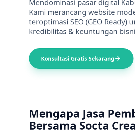
Mendominasi pasar digital Kab
Kami merancang website moder
teroptimasi SEO (GEO Ready) 
kredibilitas & keuntungan bisn
arrow_forward
Konsultasi Gratis Sekarang
Mengapa Jasa Pem
Bersama Socta Crea