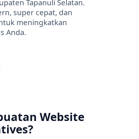
upaten Tapanuli Selatan.
n, super cepat, dan
untuk meningkatkan
is Anda.
buatan Website
tives?