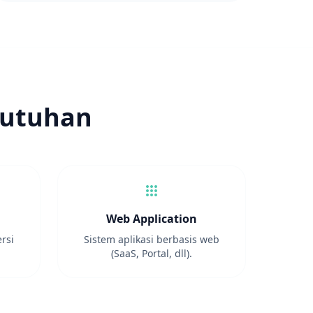
butuhan
apps
Web Application
rsi
Sistem aplikasi berbasis web
(SaaS, Portal, dll).