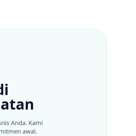
di
latan
snis Anda. Kami
omitmen awal.