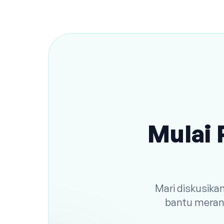
Mulai 
Mari diskusika
bantu meranc