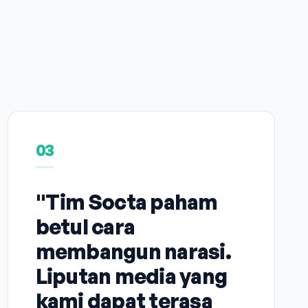
03
"Tim Socta paham
betul cara
membangun narasi.
Liputan media yang
kami dapat terasa