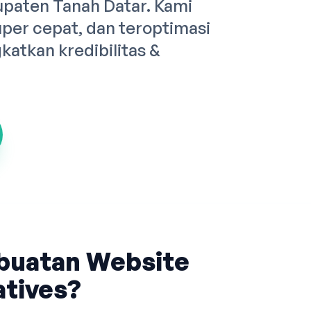
upaten Tanah Datar. Kami
er cepat, dan teroptimasi
atkan kredibilitas &
buatan Website
tives?