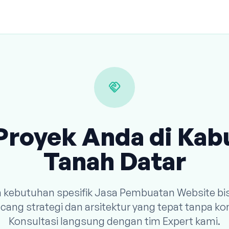
handshake
Proyek Anda di Ka
Tanah Datar
n kebutuhan spesifik Jasa Pembuatan Website bi
ang strategi dan arsitektur yang tepat tanpa k
Konsultasi langsung dengan tim Expert kami.