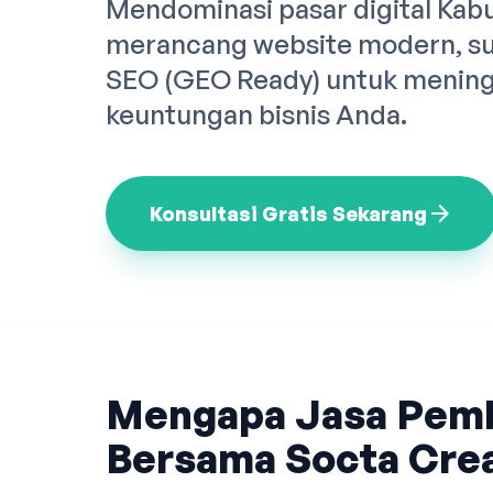
Mendominasi pasar digital Kab
merancang website modern, sup
SEO (GEO Ready) untuk meningk
keuntungan bisnis Anda.
arrow_forward
Konsultasi Gratis Sekarang
Mengapa Jasa Pem
Bersama Socta Crea