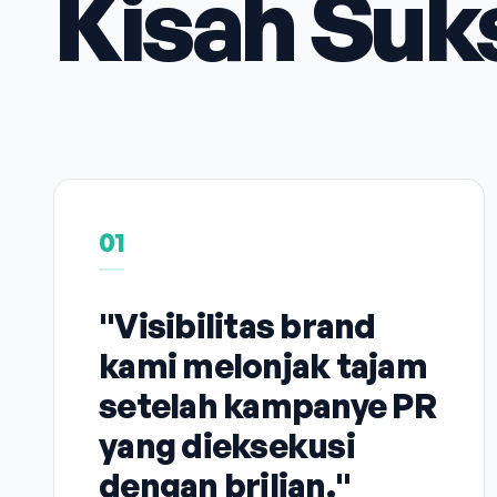
Kisah Suk
01
"Visibilitas brand
kami melonjak tajam
setelah kampanye PR
yang dieksekusi
dengan brilian."