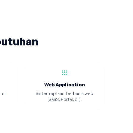
butuhan
apps
Web Application
rsi
Sistem aplikasi berbasis web
(SaaS, Portal, dll).