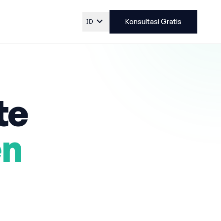
expand_more
ID
Konsultasi Gratis
te
en