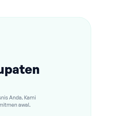
bupaten
snis Anda. Kami
omitmen awal.