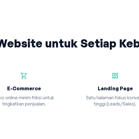
 Website untuk Setiap Ke
shopping_cart
dashboard
E-Commerce
Landing Page
o online minim friksi untuk
Satu halaman fokus konve
tingkatkan penjualan.
tinggi (Leads/Sales).