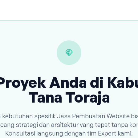
handshake
Proyek Anda di Ka
Tana Toraja
n kebutuhan spesifik Jasa Pembuatan Website bi
ang strategi dan arsitektur yang tepat tanpa k
Konsultasi langsung dengan tim Expert kami.