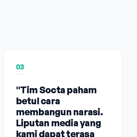
03
"Tim Socta paham
betul cara
membangun narasi.
Liputan media yang
kami dapat terasa