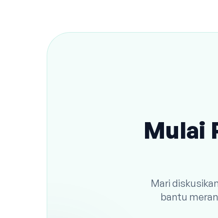
Mulai 
Mari diskusika
bantu meranc