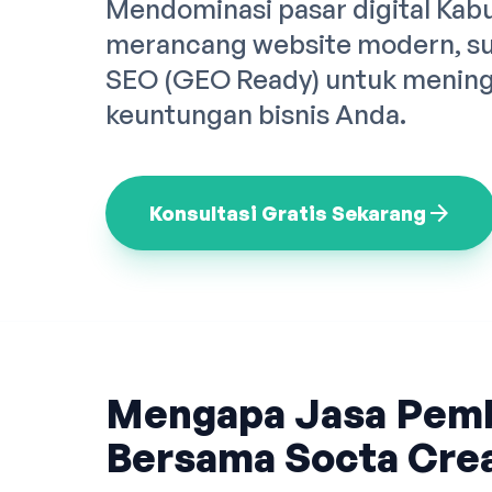
Mendominasi pasar digital Kab
merancang website modern, sup
SEO (GEO Ready) untuk meningk
keuntungan bisnis Anda.
arrow_forward
Konsultasi Gratis Sekarang
Mengapa Jasa Pem
Bersama Socta Crea