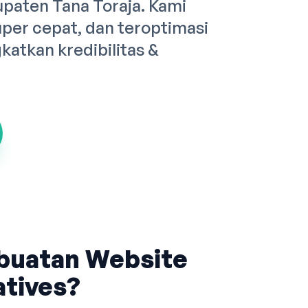
upaten Tana Toraja. Kami
er cepat, dan teroptimasi
atkan kredibilitas &
buatan Website
tives?