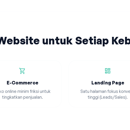
 Website untuk Setiap Ke
shopping_cart
dashboard
E-Commerce
Landing Page
o online minim friksi untuk
Satu halaman fokus konve
tingkatkan penjualan.
tinggi (Leads/Sales).