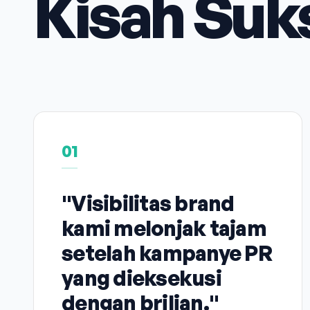
Kisah Suk
01
"Visibilitas brand
kami melonjak tajam
setelah kampanye PR
yang dieksekusi
dengan brilian."