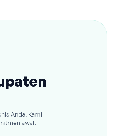
bupaten
snis Anda. Kami
omitmen awal.