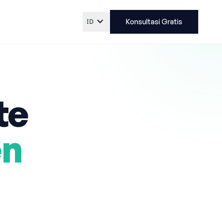
expand_more
ID
Konsultasi Gratis
te
en