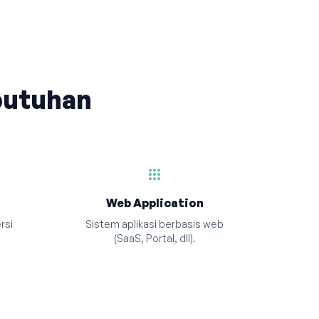
butuhan
apps
Web Application
rsi
Sistem aplikasi berbasis web
(SaaS, Portal, dll).