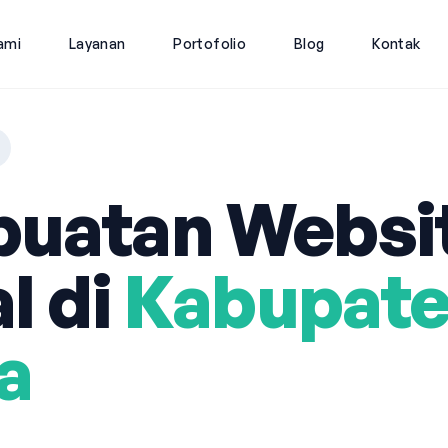
ami
Layanan
Portofolio
Blog
Kontak
uatan Websi
l di
Kabupat
a