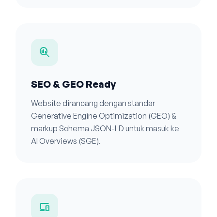
search_insights
SEO & GEO Ready
Website dirancang dengan standar
Generative Engine Optimization (GEO) &
markup Schema JSON-LD untuk masuk ke
AI Overviews (SGE).
devices