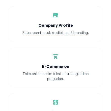
web
Company Profile
Situs resmi untuk kredibilitas & branding.
shopping_cart
E-Commerce
Toko online minim friksi untuk tingkatkan
penjualan.
dashboard