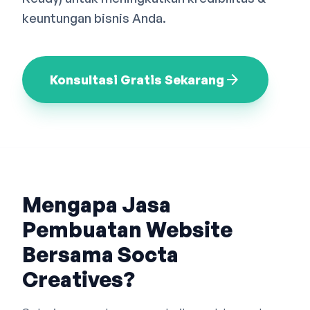
Bahasa Indonesia
English
中文
keuntungan bisnis Anda.
arrow_forward
Konsultasi Gratis Sekarang
Mengapa Jasa
Pembuatan Website
Bersama Socta
Creatives?