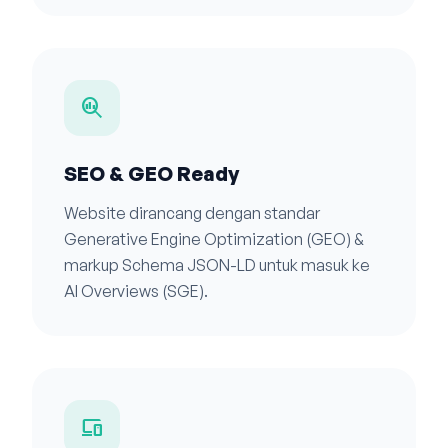
search_insights
SEO & GEO Ready
Website dirancang dengan standar
Generative Engine Optimization (GEO) &
markup Schema JSON-LD untuk masuk ke
AI Overviews (SGE).
devices