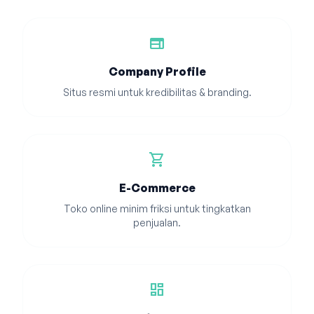
web
Company Profile
Situs resmi untuk kredibilitas & branding.
shopping_cart
E-Commerce
Toko online minim friksi untuk tingkatkan
penjualan.
dashboard