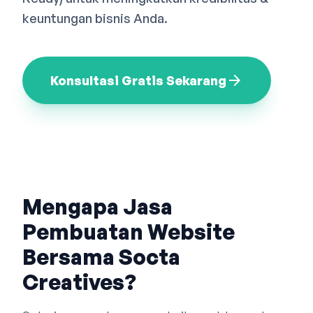
Bahasa Indonesia
English
中文
keuntungan bisnis Anda.
arrow_forward
Konsultasi Gratis Sekarang
Mengapa Jasa
Pembuatan Website
Bersama Socta
Creatives?