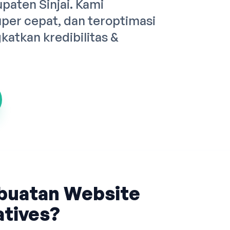
paten Sinjai. Kami
er cepat, dan teroptimasi
atkan kredibilitas &
buatan Website
tives?