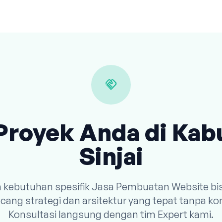
handshake
Proyek Anda di Ka
Sinjai
n kebutuhan spesifik Jasa Pembuatan Website bi
ang strategi dan arsitektur yang tepat tanpa k
Konsultasi langsung dengan tim Expert kami.