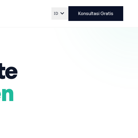
expand_more
ID
Konsultasi Gratis
te
en