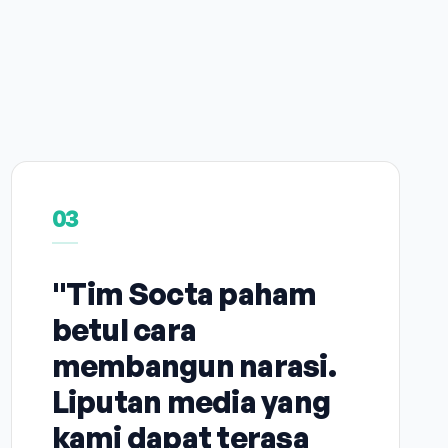
03
"Tim Socta paham
betul cara
membangun narasi.
Liputan media yang
kami dapat terasa