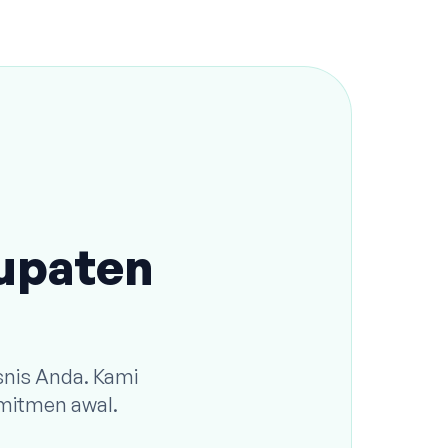
bupaten
snis Anda. Kami
omitmen awal.