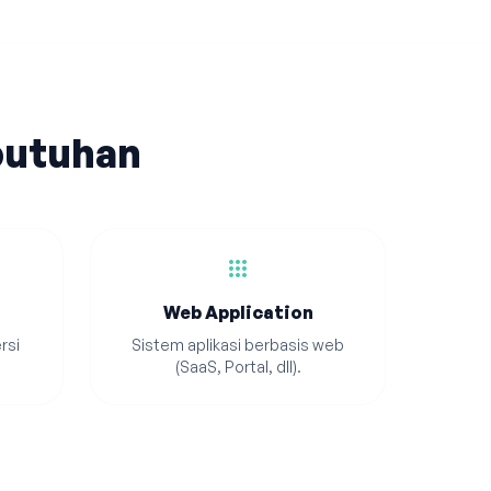
butuhan
apps
Web Application
rsi
Sistem aplikasi berbasis web
(SaaS, Portal, dll).