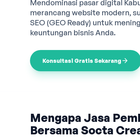
Mendominasi pasar digital Kabu
merancang website modern, sup
SEO (GEO Ready) untuk meningk
keuntungan bisnis Anda.
arrow_forward
Konsultasi Gratis Sekarang
Mengapa Jasa Pem
Bersama Socta Crea