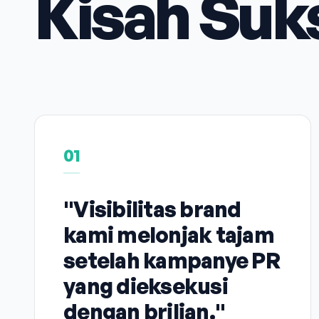
Kisah Suk
01
"Visibilitas brand
kami melonjak tajam
setelah kampanye PR
yang dieksekusi
dengan brilian."