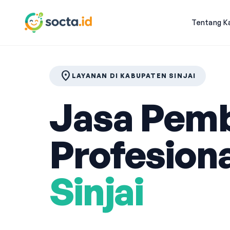
Tentang K
location_on
LAYANAN DI KABUPATEN SINJAI
Jasa Pemb
Profesiona
Sinjai