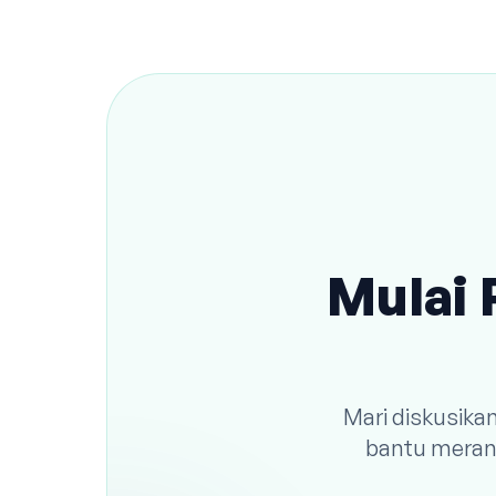
Mulai 
Mari diskusika
bantu meranc