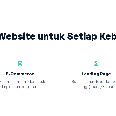
 Website untuk Setiap Ke
shopping_cart
dashboard
E-Commerce
Landing Page
o online minim friksi untuk
Satu halaman fokus konve
tingkatkan penjualan.
tinggi (Leads/Sales).