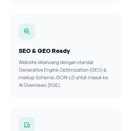
search_insights
SEO & GEO Ready
Website dirancang dengan standar
Generative Engine Optimization (GEO) &
markup Schema JSON-LD untuk masuk ke
AI Overviews (SGE).
devices