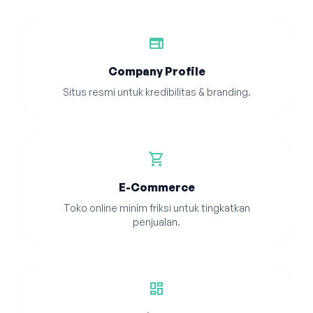
web
Company Profile
Situs resmi untuk kredibilitas & branding.
shopping_cart
E-Commerce
Toko online minim friksi untuk tingkatkan
penjualan.
dashboard