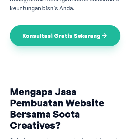
Bahasa Indonesia
English
中文
keuntungan bisnis Anda.
arrow_forward
Konsultasi Gratis Sekarang
Mengapa Jasa
Pembuatan Website
Bersama Socta
Creatives?