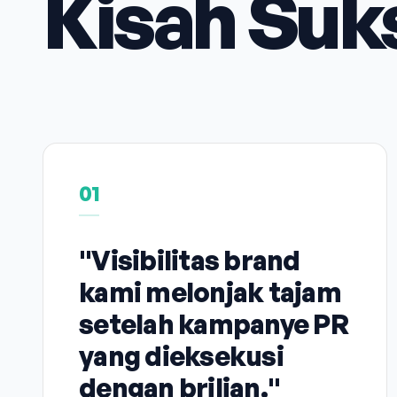
Kisah Suk
01
"Visibilitas brand
kami melonjak tajam
setelah kampanye PR
yang dieksekusi
dengan brilian."