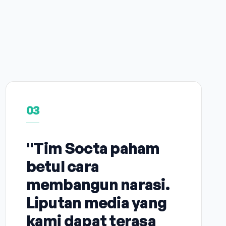
03
"Tim Socta paham
betul cara
membangun narasi.
Liputan media yang
kami dapat terasa