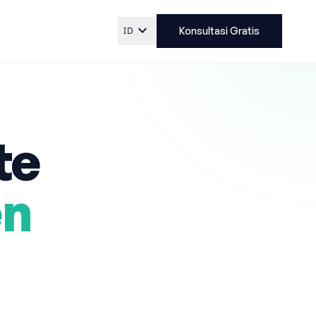
expand_more
ID
Konsultasi Gratis
te
en