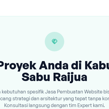
handshake
Proyek Anda di Ka
Sabu Raijua
n kebutuhan spesifik Jasa Pembuatan Website bi
ang strategi dan arsitektur yang tepat tanpa k
Konsultasi langsung dengan tim Expert kami.