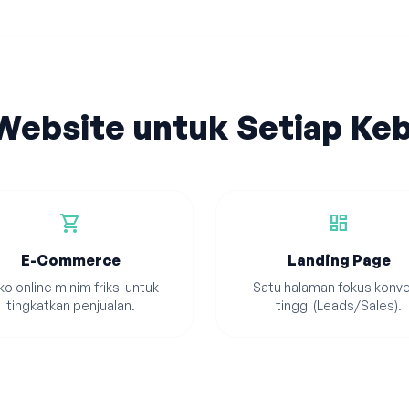
 Website untuk Setiap Ke
shopping_cart
dashboard
E-Commerce
Landing Page
o online minim friksi untuk
Satu halaman fokus konve
tingkatkan penjualan.
tinggi (Leads/Sales).