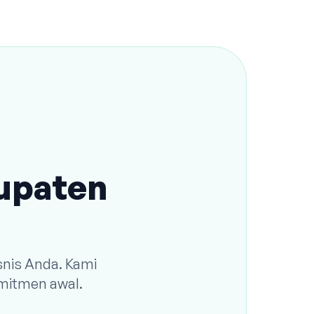
bupaten
snis Anda. Kami
omitmen awal.