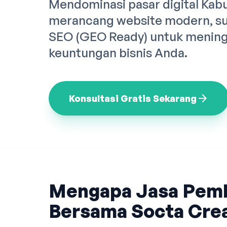
Mendominasi pasar digital Kab
merancang website modern, sup
SEO (GEO Ready) untuk meningk
keuntungan bisnis Anda.
arrow_forward
Konsultasi Gratis Sekarang
Mengapa Jasa Pem
Bersama Socta Crea