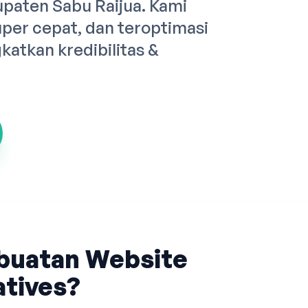
upaten Sabu Raijua. Kami
er cepat, dan teroptimasi
atkan kredibilitas &
buatan Website
tives?