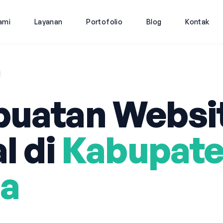
ami
Layanan
Portofolio
Blog
Kontak
uatan Websi
l di
Kabupat
ua