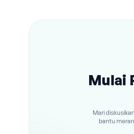
Mulai 
Mari diskusika
bantu meranc