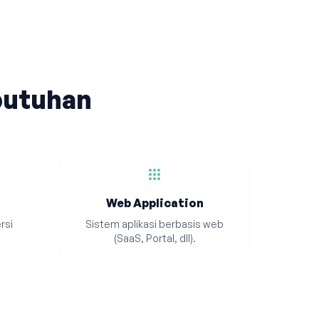
butuhan
apps
Web Application
rsi
Sistem aplikasi berbasis web
(SaaS, Portal, dll).