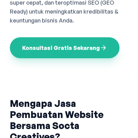
super cepat, dan teroptimasi SEO (GEO
Bahasa Indonesia
English
中文
Ready) untuk meningkatkan kredibilitas &
keuntungan bisnis Anda.
arrow_forward
Konsultasi Gratis Sekarang
Mengapa Jasa
Pembuatan Website
Bersama Socta
Creatives?