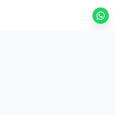
Jl. Raya Kebayoran Lama
No.12
Jakarta Selatan, 12220
Indonesia
+62 813 6052 9116