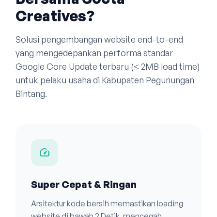
Creatives?
Solusi pengembangan website end-to-end
yang mengedepankan performa standar
Google Core Update terbaru (< 2MB load time)
untuk pelaku usaha di Kabupaten Pegunungan
Bintang.
speed
Super Cepat & Ringan
Arsitektur kode bersih memastikan loading
website di bawah 2 Detik, mencegah