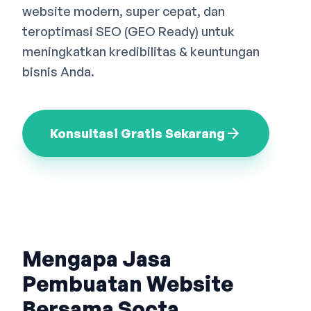
website modern, super cepat, dan
Bahasa Indonesia
English
中文
teroptimasi SEO (GEO Ready) untuk
meningkatkan kredibilitas & keuntungan
bisnis Anda.
arrow_forward
Konsultasi Gratis Sekarang
Mengapa Jasa
Pembuatan Website
Bersama Socta