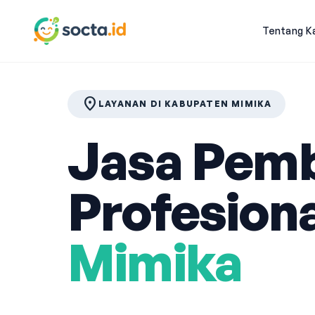
Tentang K
location_on
LAYANAN DI KABUPATEN MIMIKA
Jasa Pemb
Profesiona
Mimika