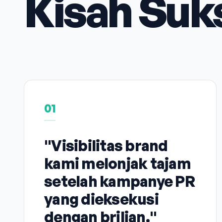
Kisah Suk
01
"Visibilitas brand
kami melonjak tajam
setelah kampanye PR
yang dieksekusi
dengan brilian."