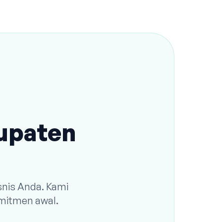
bupaten
snis Anda. Kami
omitmen awal.