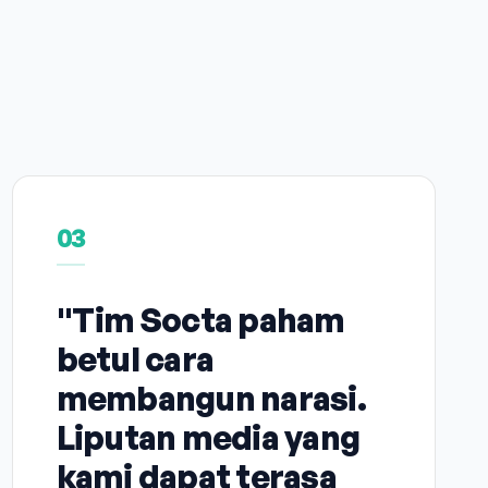
03
"Tim Socta paham
betul cara
membangun narasi.
Liputan media yang
kami dapat terasa