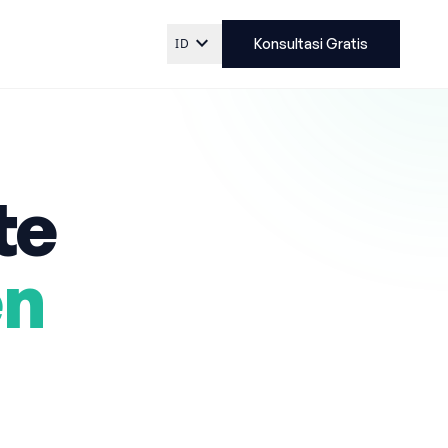
expand_more
ID
Konsultasi Gratis
te
en