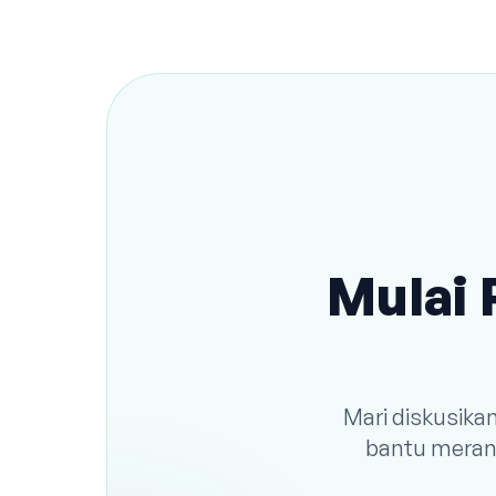
Mulai 
Mari diskusika
bantu meranc