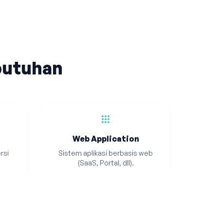
butuhan
apps
Web Application
rsi
Sistem aplikasi berbasis web
(SaaS, Portal, dll).