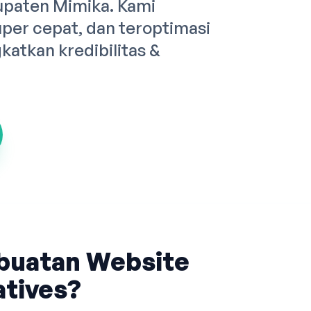
upaten Mimika. Kami
er cepat, dan teroptimasi
atkan kredibilitas &
buatan Website
tives?