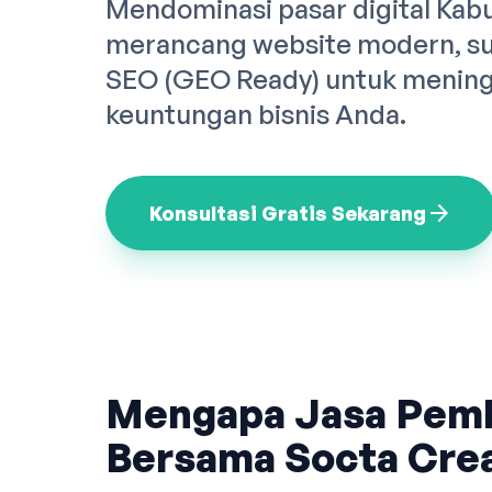
Mendominasi pasar digital Kab
merancang website modern, sup
SEO (GEO Ready) untuk meningk
keuntungan bisnis Anda.
arrow_forward
Konsultasi Gratis Sekarang
Mengapa Jasa Pem
Bersama Socta Crea