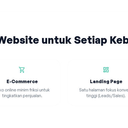
 Website untuk Setiap Ke
shopping_cart
dashboard
E-Commerce
Landing Page
o online minim friksi untuk
Satu halaman fokus konve
tingkatkan penjualan.
tinggi (Leads/Sales).