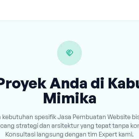
handshake
Proyek Anda di Ka
Mimika
n kebutuhan spesifik Jasa Pembuatan Website bi
ang strategi dan arsitektur yang tepat tanpa k
Konsultasi langsung dengan tim Expert kami.