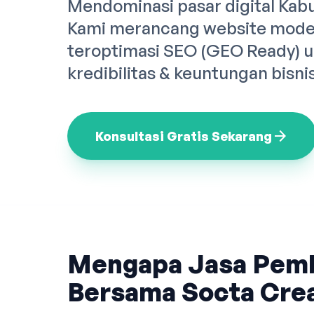
Mendominasi pasar digital Kab
Kami merancang website moder
teroptimasi SEO (GEO Ready) 
kredibilitas & keuntungan bisni
arrow_forward
Konsultasi Gratis Sekarang
Mengapa Jasa Pem
Bersama Socta Crea