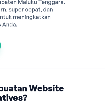
upaten Maluku Tenggara.
n, super cepat, dan
untuk meningkatkan
s Anda.
buatan Website
tives?