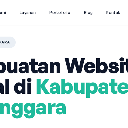
ami
Layanan
Portofolio
Blog
Kontak
GARA
uatan Websi
l di
Kabupat
nggara