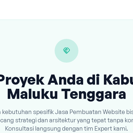
handshake
Proyek Anda di Ka
Maluku Tenggara
n kebutuhan spesifik Jasa Pembuatan Website bi
ang strategi dan arsitektur yang tepat tanpa k
Konsultasi langsung dengan tim Expert kami.