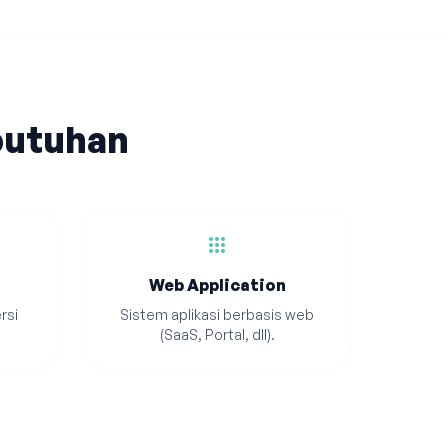
butuhan
apps
Web Application
rsi
Sistem aplikasi berbasis web
(SaaS, Portal, dll).