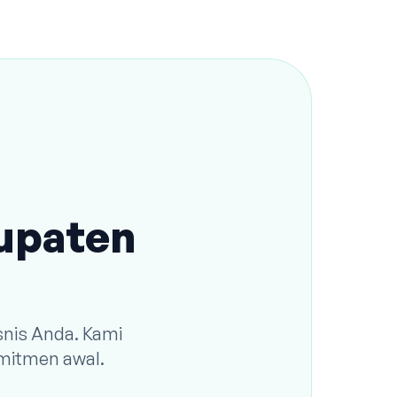
bupaten
snis Anda. Kami
omitmen awal.