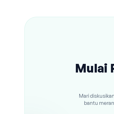
Mulai 
Mari diskusika
bantu meranc