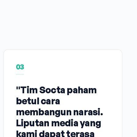
03
"Tim Socta paham
betul cara
membangun narasi.
Liputan media yang
kami dapat terasa