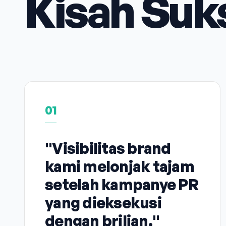
Kisah Suk
01
"Visibilitas brand
kami melonjak tajam
setelah kampanye PR
yang dieksekusi
dengan brilian."