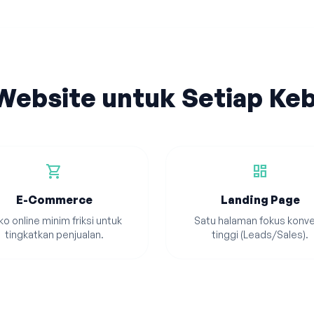
 Website untuk Setiap Ke
shopping_cart
dashboard
E-Commerce
Landing Page
o online minim friksi untuk
Satu halaman fokus konve
tingkatkan penjualan.
tinggi (Leads/Sales).