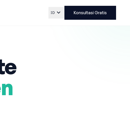
expand_more
ID
Konsultasi Gratis
te
en