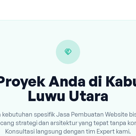
handshake
Proyek Anda di Ka
Luwu Utara
n kebutuhan spesifik Jasa Pembuatan Website bi
ang strategi dan arsitektur yang tepat tanpa k
Konsultasi langsung dengan tim Expert kami.