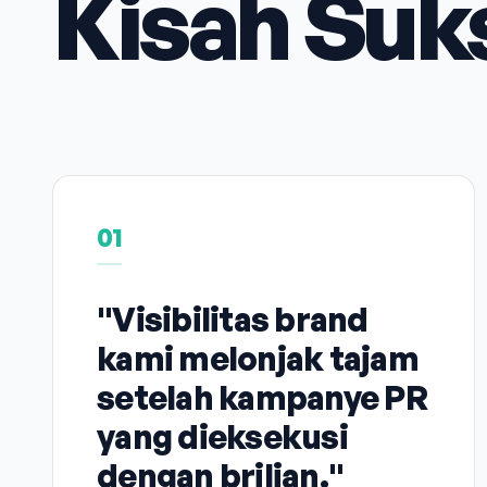
Kisah Suk
01
"Visibilitas brand
kami melonjak tajam
setelah kampanye PR
yang dieksekusi
dengan brilian."