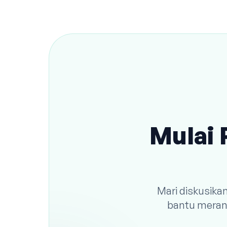
Mulai 
Mari diskusika
bantu meranc