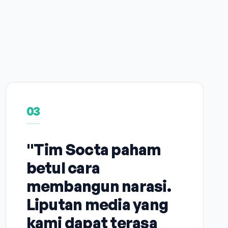
03
"Tim Socta paham
betul cara
membangun narasi.
Liputan media yang
kami dapat terasa