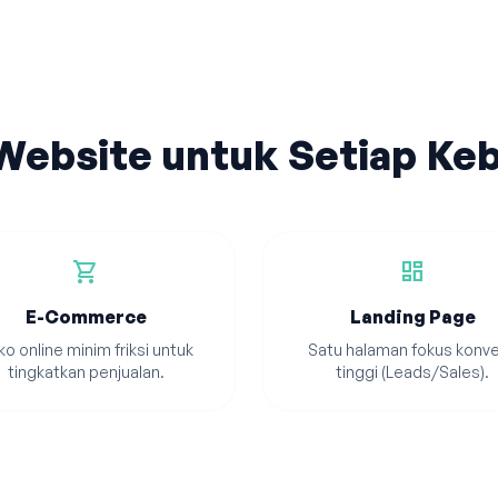
 Website untuk Setiap Ke
shopping_cart
dashboard
E-Commerce
Landing Page
o online minim friksi untuk
Satu halaman fokus konve
tingkatkan penjualan.
tinggi (Leads/Sales).