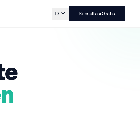
expand_more
ID
Konsultasi Gratis
te
en