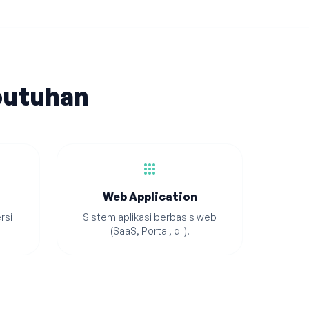
butuhan
apps
Web Application
rsi
Sistem aplikasi berbasis web
(SaaS, Portal, dll).