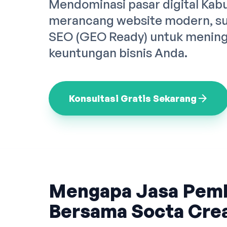
Mendominasi pasar digital Kab
merancang website modern, sup
SEO (GEO Ready) untuk meningk
keuntungan bisnis Anda.
arrow_forward
Konsultasi Gratis Sekarang
Mengapa Jasa Pem
Bersama Socta Crea