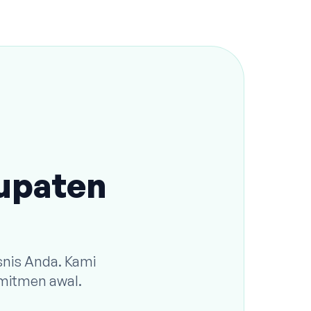
bupaten
snis Anda. Kami
omitmen awal.