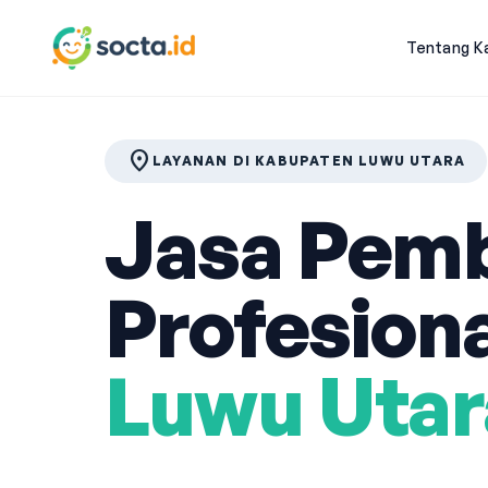
Tentang K
location_on
LAYANAN DI KABUPATEN LUWU UTARA
Jasa Pemb
Profesiona
Luwu Utar