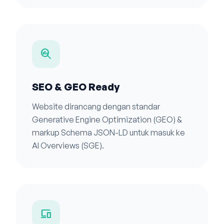
search_insights
SEO & GEO Ready
Website dirancang dengan standar
Generative Engine Optimization (GEO) &
markup Schema JSON-LD untuk masuk ke
AI Overviews (SGE).
devices