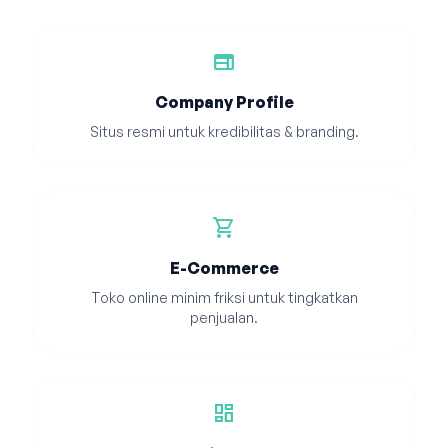
web
Company Profile
Situs resmi untuk kredibilitas & branding.
shopping_cart
E-Commerce
Toko online minim friksi untuk tingkatkan
penjualan.
dashboard