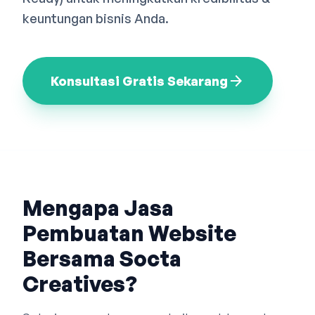
Bahasa Indonesia
English
中文
keuntungan bisnis Anda.
arrow_forward
Konsultasi Gratis Sekarang
Mengapa Jasa
Pembuatan Website
Bersama Socta
Creatives?