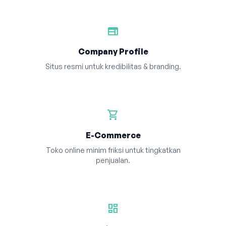
web
Company Profile
Situs resmi untuk kredibilitas & branding.
shopping_cart
E-Commerce
Toko online minim friksi untuk tingkatkan
penjualan.
dashboard