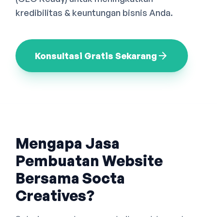
Bahasa Indonesia
English
中文
kredibilitas & keuntungan bisnis Anda.
arrow_forward
Konsultasi Gratis Sekarang
Mengapa Jasa
Pembuatan Website
Bersama Socta
Creatives?