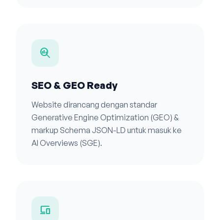
search_insights
SEO & GEO Ready
Website dirancang dengan standar
Generative Engine Optimization (GEO) &
markup Schema JSON-LD untuk masuk ke
AI Overviews (SGE).
devices