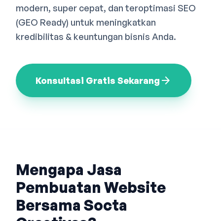
modern, super cepat, dan teroptimasi SEO
Bahasa Indonesia
English
中文
(GEO Ready) untuk meningkatkan
kredibilitas & keuntungan bisnis Anda.
arrow_forward
Konsultasi Gratis Sekarang
Mengapa Jasa
Pembuatan Website
Bersama Socta