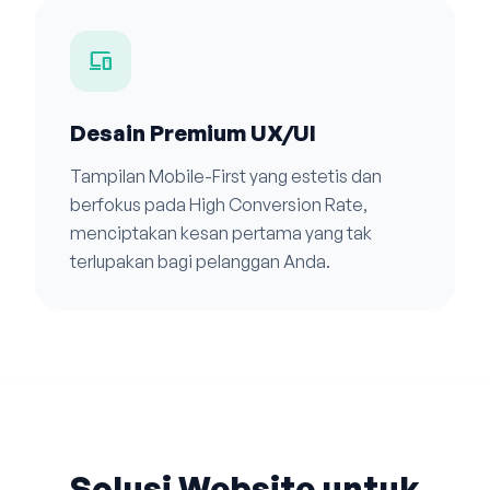
devices
Desain Premium UX/UI
Tampilan Mobile-First yang estetis dan
berfokus pada High Conversion Rate,
menciptakan kesan pertama yang tak
terlupakan bagi pelanggan Anda.
Solusi Website untuk