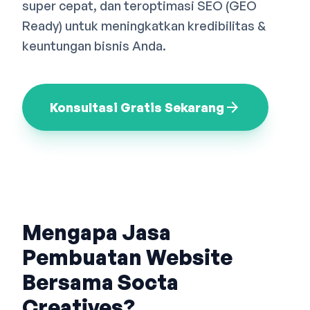
super cepat, dan teroptimasi SEO (GEO
Bahasa Indonesia
English
中文
Ready) untuk meningkatkan kredibilitas &
keuntungan bisnis Anda.
arrow_forward
Konsultasi Gratis Sekarang
Mengapa Jasa
Pembuatan Website
Bersama Socta
Creatives?