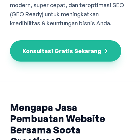
modern, super cepat, dan teroptimasi SEO
Bahasa Indonesia
English
中文
(GEO Ready) untuk meningkatkan
kredibilitas & keuntungan bisnis Anda.
arrow_forward
Konsultasi Gratis Sekarang
Mengapa Jasa
Pembuatan Website
Bersama Socta