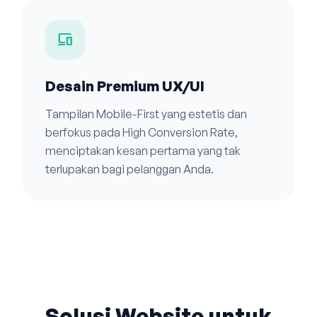
devices
Desain Premium UX/UI
Tampilan Mobile-First yang estetis dan
berfokus pada High Conversion Rate,
menciptakan kesan pertama yang tak
terlupakan bagi pelanggan Anda.
Solusi Website untuk