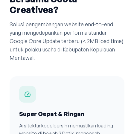
Creatives?
Solusi pengembangan website end-to-end
yang mengedepankan performa standar
Google Core Update terbaru (< 2MB load time)
untuk pelaku usaha di Kabupaten Kepulauan
Mentawai.
speed
Super Cepat & Ringan
Arsitektur kode bersih memastikan loading
website di bawah 2 Detik, mencegah