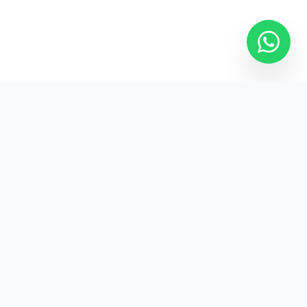
Jl. Raya Kebayoran Lama
No.12
Jakarta Selatan, 12220
Indonesia
+62 813 6052 9116