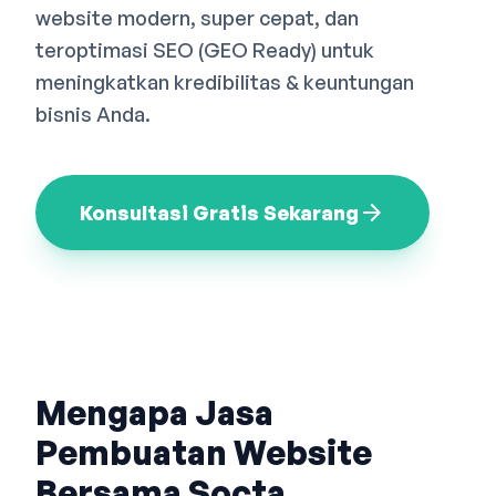
website modern, super cepat, dan
Bahasa Indonesia
English
中文
teroptimasi SEO (GEO Ready) untuk
meningkatkan kredibilitas & keuntungan
bisnis Anda.
arrow_forward
Konsultasi Gratis Sekarang
Mengapa Jasa
Pembuatan Website
Bersama Socta