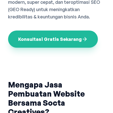
modern, super cepat, dan teroptimasi SEO
Bahasa Indonesia
English
中文
(GEO Ready) untuk meningkatkan
kredibilitas & keuntungan bisnis Anda.
arrow_forward
Konsultasi Gratis Sekarang
Mengapa Jasa
Pembuatan Website
Bersama Socta
Creatives?