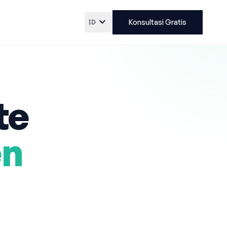
expand_more
ID
Konsultasi Gratis
te
en