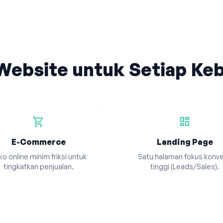
 Website untuk Setiap Ke
shopping_cart
dashboard
E-Commerce
Landing Page
o online minim friksi untuk
Satu halaman fokus konve
tingkatkan penjualan.
tinggi (Leads/Sales).