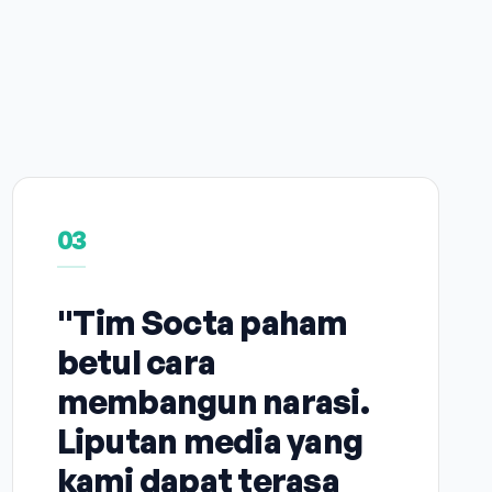
03
"Tim Socta paham
betul cara
membangun narasi.
Liputan media yang
kami dapat terasa