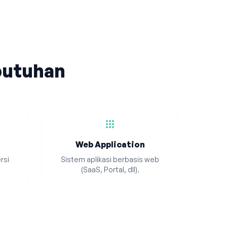
butuhan
apps
Web Application
rsi
Sistem aplikasi berbasis web
(SaaS, Portal, dll).