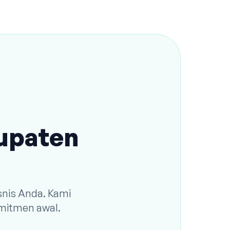
bupaten
snis Anda. Kami
omitmen awal.