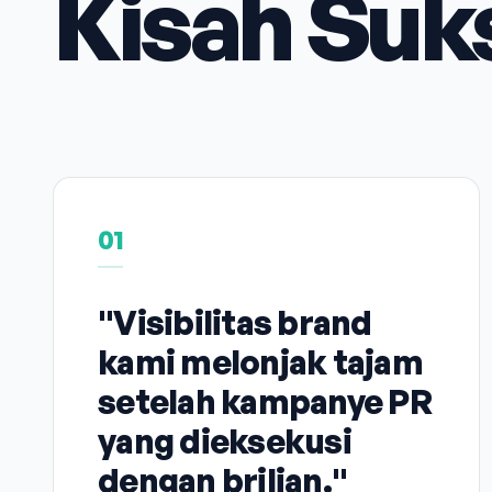
Kisah Suk
01
"Visibilitas brand
kami melonjak tajam
setelah kampanye PR
yang dieksekusi
dengan brilian."