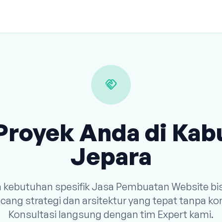
handshake
Proyek Anda di Ka
Jepara
n kebutuhan spesifik Jasa Pembuatan Website bi
ang strategi dan arsitektur yang tepat tanpa k
Konsultasi langsung dengan tim Expert kami.