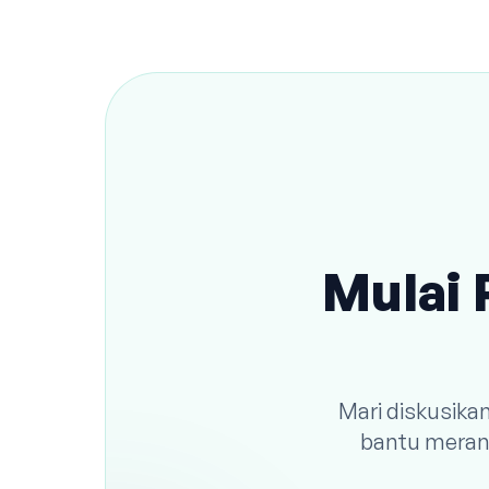
Mulai 
Mari diskusika
bantu meranc