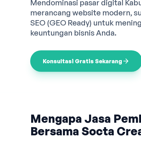
Mendominasi pasar digital Kab
merancang website modern, sup
SEO (GEO Ready) untuk meningk
keuntungan bisnis Anda.
arrow_forward
Konsultasi Gratis Sekarang
Mengapa Jasa Pem
Bersama Socta Crea