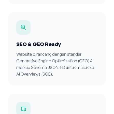
search_insights
SEO & GEO Ready
Website dirancang dengan standar
Generative Engine Optimization (GEO) &
markup Schema JSON-LD untuk masuk ke
AI Overviews (SGE).
devices