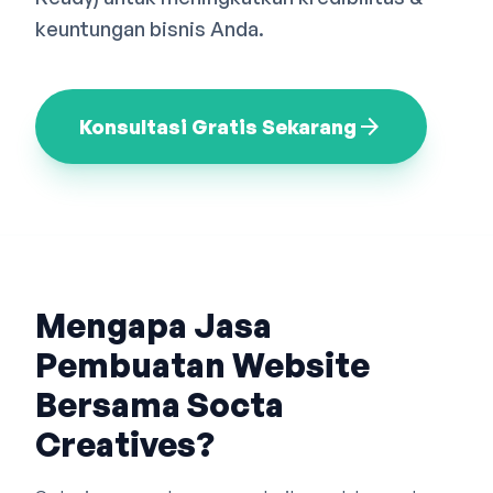
Bahasa Indonesia
English
中文
keuntungan bisnis Anda.
arrow_forward
Konsultasi Gratis Sekarang
Mengapa Jasa
Pembuatan Website
Bersama Socta
Creatives?