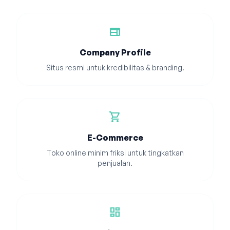
web
Company Profile
Situs resmi untuk kredibilitas & branding.
shopping_cart
E-Commerce
Toko online minim friksi untuk tingkatkan
penjualan.
dashboard