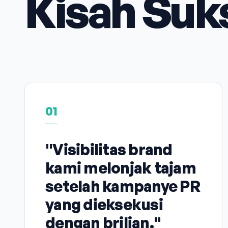
Kisah Suk
01
"Visibilitas brand
kami melonjak tajam
setelah kampanye PR
yang dieksekusi
dengan brilian."