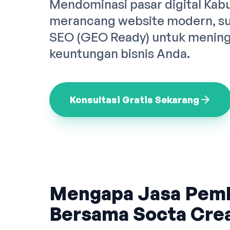
Mendominasi pasar digital Kab
merancang website modern, sup
SEO (GEO Ready) untuk meningk
keuntungan bisnis Anda.
arrow_forward
Konsultasi Gratis Sekarang
Mengapa Jasa Pem
Bersama Socta Crea