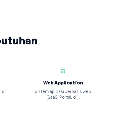
butuhan
apps
Web Application
rsi
Sistem aplikasi berbasis web
(SaaS, Portal, dll).