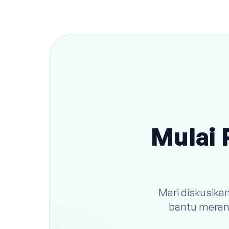
Mulai 
Mari diskusika
bantu meranc