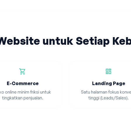
 Website untuk Setiap Ke
shopping_cart
dashboard
E-Commerce
Landing Page
o online minim friksi untuk
Satu halaman fokus konve
tingkatkan penjualan.
tinggi (Leads/Sales).