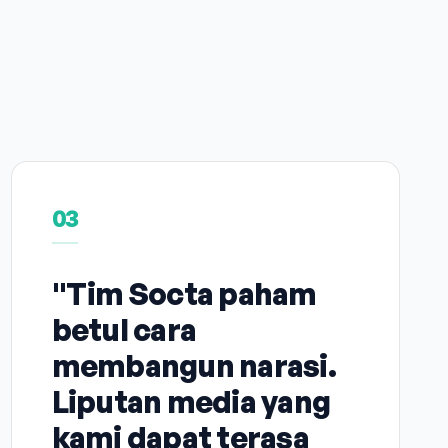
03
"Tim Socta paham
betul cara
membangun narasi.
Liputan media yang
kami dapat terasa