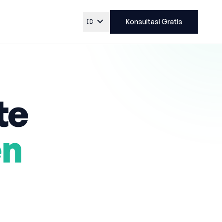
expand_more
ID
Konsultasi Gratis
te
en