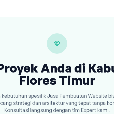
handshake
Proyek Anda di Ka
Flores Timur
n kebutuhan spesifik Jasa Pembuatan Website bi
ang strategi dan arsitektur yang tepat tanpa k
Konsultasi langsung dengan tim Expert kami.