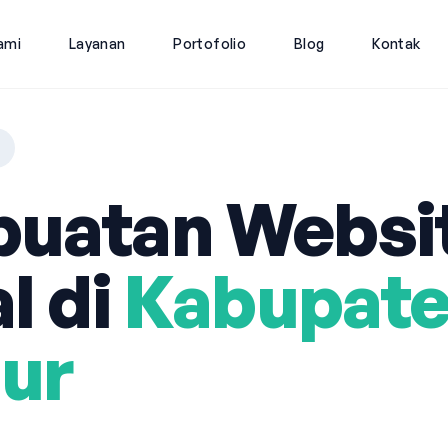
ami
Layanan
Portofolio
Blog
Kontak
uatan Websi
l di
Kabupat
mur