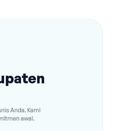
bupaten
snis Anda. Kami
omitmen awal.