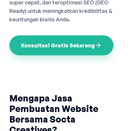
super cepat, dan teroptimasi SEO (GEO
Bahasa Indonesia
English
中文
Ready) untuk meningkatkan kredibilitas &
keuntungan bisnis Anda.
arrow_forward
Konsultasi Gratis Sekarang
Mengapa Jasa
Pembuatan Website
Bersama Socta
Creatives?