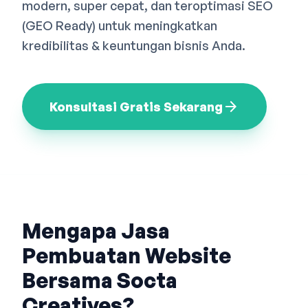
modern, super cepat, dan teroptimasi SEO
Bahasa Indonesia
English
中文
(GEO Ready) untuk meningkatkan
kredibilitas & keuntungan bisnis Anda.
arrow_forward
Konsultasi Gratis Sekarang
Mengapa Jasa
Pembuatan Website
Bersama Socta
Creatives?