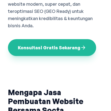
website modern, super cepat, dan
Bahasa Indonesia
English
中文
teroptimasi SEO (GEO Ready) untuk
meningkatkan kredibilitas & keuntungan
bisnis Anda.
arrow_forward
Konsultasi Gratis Sekarang
Mengapa Jasa
Pembuatan Website
Bersama Socta