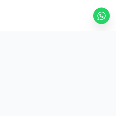
Jl. Raya Kebayoran Lama
No.12
Jakarta Selatan, 12220
Indonesia
+62 813 6052 9116