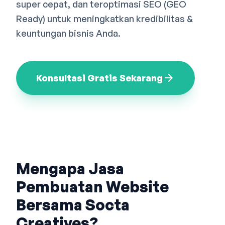
super cepat, dan teroptimasi SEO (GEO
Bahasa Indonesia
English
中文
Ready) untuk meningkatkan kredibilitas &
keuntungan bisnis Anda.
arrow_forward
Konsultasi Gratis Sekarang
Mengapa Jasa
Pembuatan Website
Bersama Socta
Creatives?