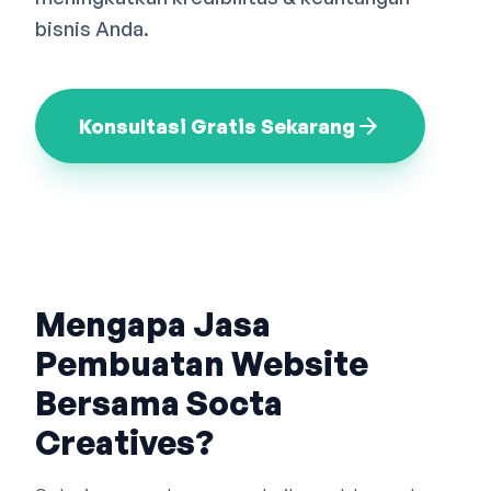
Bahasa Indonesia
English
中文
bisnis Anda.
arrow_forward
Konsultasi Gratis Sekarang
Mengapa Jasa
Pembuatan Website
Bersama Socta
Creatives?