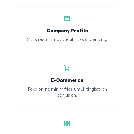
web
Company Profile
Situs resmi untuk kredibilitas & branding.
shopping_cart
E-Commerce
Toko online minim friksi untuk tingkatkan
penjualan.
dashboard