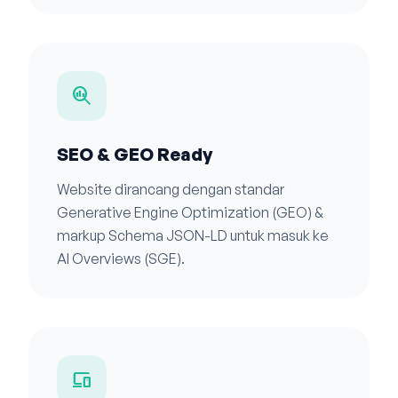
search_insights
SEO & GEO Ready
Website dirancang dengan standar
Generative Engine Optimization (GEO) &
markup Schema JSON-LD untuk masuk ke
AI Overviews (SGE).
devices